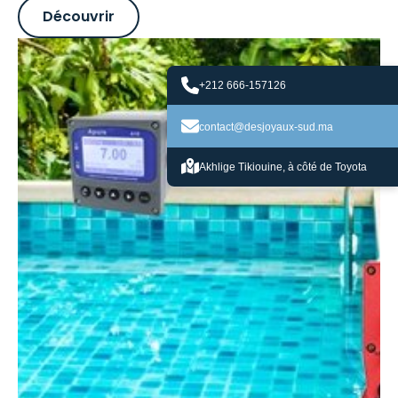
Découvrir
+212 666-157126
contact@desjoyaux-sud.ma
Akhlige Tikiouine, à côté de Toyota